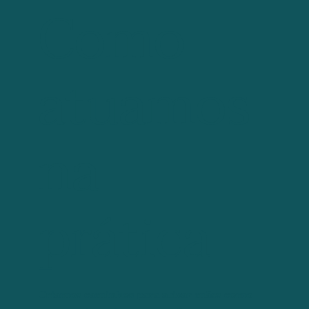
Como
atuamos
na
prática
Criamos caminhos para ativar mães como