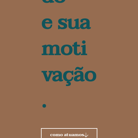
e sua
moti
vação
.
como atuamos