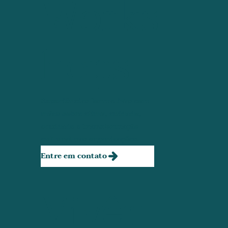
Works
hops
Experiências formativas com
mães sobre clima, cuidado,
equidade e transformação
cultural nas organizações.
Entre em contato
Vivên