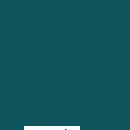
Empree
ndedora
Regener
ativa
Oficina adaptável para grupos,
eventos e empresas.