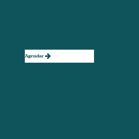
Clima
Encontros imersivos com mães
líderes climáticas para diálogo,
escuta e construção de
estratégias regenerativas.
Agendar
Palest
ras e