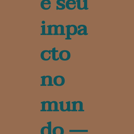
é seu
impa
cto
no
mun
do —