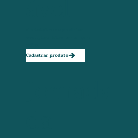
ável
Marketplace de produtos
ecológicos feitos por ou para
mães.
Cadastrar produto
Jornada
da