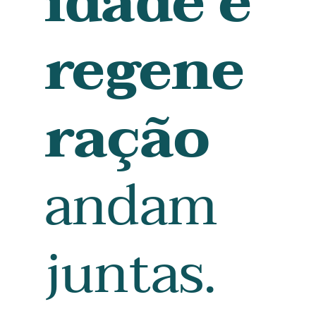
idade e
regene
ração
andam
juntas.