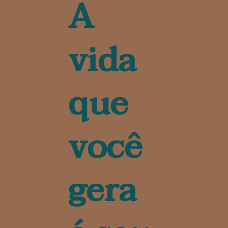
A
vida
que
você
gera